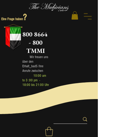
?
Eine Frage haben
800 8664
- 800
TMMI
Wir freuen uns
über den
Erhalt_bad5 Ihre
Anrufe zwischen
10:00 am
to 3 :00 pm -
18:00 bis 21:00 Uhr