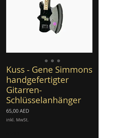
Kuss - Gene Simmons
handgefertigter
Gitarren-
Schlüsselanhänger
Preis
65,00 AED
inkl. MwSt.
Anzahl
*