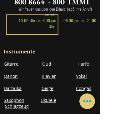
800 8664 - 800 TMMI
Wir freuen uns über den Erhalt_bad5 Ihre Anrufe
zwischen
10:00 Uhr bis 3
:00 pm -
06
:00 p
m bis 21:00
Uhr
Instrumente
Gitarre
Oud
Harfe
Qanon
Klavier
Vokal
Darbuka
Geige
Congas
Saxophon
Ukulele
Schlagzeug
Xylophon
Recorder
Trompete
Klarinette
Cello