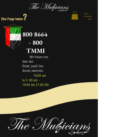
?
Eine Frage haben
800 8664
- 800
TMMI
Wir freuen uns
über den
Erhalt_bad5 Ihre
Anrufe zwischen
10:00 am
to 3 :00 pm -
18:00 bis 21:00 Uhr