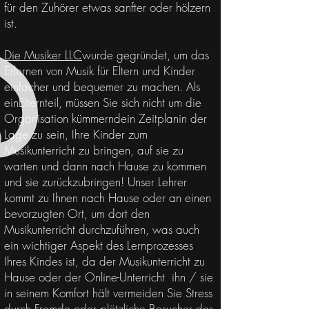
für den Zuhörer etwas sanfter oder hölzern
ist.
Die Musiker LLC
wurde gegründet, um das
Erlernen von Musik für Eltern und Kinder
einfacher und bequemer zu machen. Als
ein
Elternteil
, müssen Sie sich nicht um die
Organisation kümmern
dein
Zeitplan
in der
Lage zu sein, Ihre Kinder zum
Musikunterricht zu bringen, auf sie zu
warten und dann nach Hause zu kommen
und sie zurückzubringen! Unser Lehrer
kommt zu Ihnen nach Hause oder an einen
bevorzugten Ort, um dort den
Musikunterricht durchzuführen, was auch
ein wichtiger Aspekt des Lernprozesses
Ihres Kindes ist, da der Musikunterricht zu
Hause oder der Online-Unterricht ihn / sie
in seinem Komfort hält vermeiden Sie Stress
durch Fremde oder plötzliche Besucher des