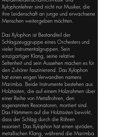
Xylophonlehrer sind nicht nur Musiker, die
ihre Leidenschaft an junge und erwachsene
Menschen weitergeben möchten.
Das Xylophon ist Bestandteil der
Schlagzeuggruppe eines Orchesters und
vieler Instrumentalgruppen. Sein
einzigartiger Klang, seine relative
Seltenheit und sein Aussehen machen es für
den Zuhörer faszinierend. Das Xylophon
hat einen engen Verwandten namens
Marimba. Beide Instrumente bestehen aus
Holztasten, die auf einem Holzrahmen über
einer Reihe von Metallrohren, den
sogenannten Resonatoren, montiert sind.
Das Hämmern auf die Holztasten bewirkt,
dass der Schlag durch die Röhren
resoniert. Das Xylophon hat einen spröden,
metallischen Klang, während die Marimba