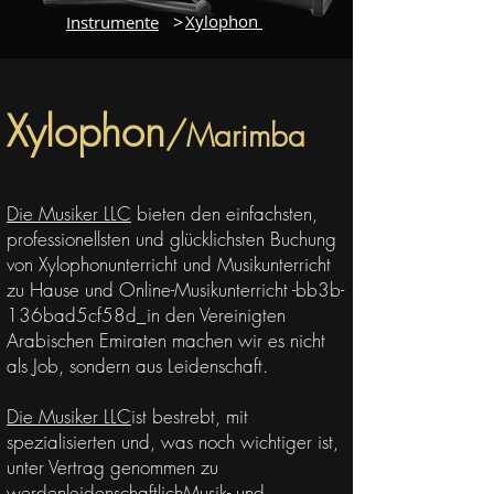
>
Xylophon
Instrumente
Xylophon
/
Marimba
Die Musiker LLC
bieten den einfachsten,
professionellsten und glücklichsten Buchung
von Xylophonunterricht und Musikunterricht
zu Hause und Online-Musikunterricht -bb3b-
136bad5cf58d_in den Vereinigten
Arabischen Emiraten machen wir es nicht
als Job, sondern aus Leidenschaft.
Die Musiker LLC
ist bestrebt, mit
spezialisierten und, was noch wichtiger ist,
unter Vertrag genommen zu
werden
leidenschaftlich
Musik- und