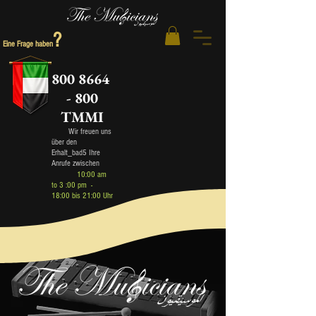
?
Eine Frage haben
800 8664
- 800
TMMI
Wir freuen uns
über den
Erhalt_bad5 Ihre
Anrufe zwischen
10:00 am
to 3 :00 pm -
18:00 bis 21:00 Uhr