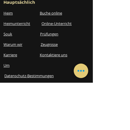
Hauptsächlich
Heim
Buche online
Heimunterricht
Online-Unterricht
Souk
Prüfungen
Warum wir
Zeugnisse
Karriere
Kontaktiere uns
Um
Datenschutz-Bestimmungen
FAQ
Lieferung & Zahlung
Allgemeine Geschäftsbedingungen​