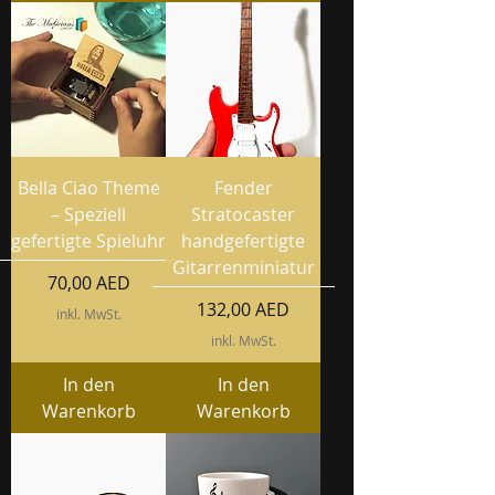
Bella Ciao Theme
Fender
– Speziell
Stratocaster
gefertigte Spieluhr
handgefertigte
Gitarrenminiatur
Preis
70,00 AED
Preis
132,00 AED
inkl. MwSt.
inkl. MwSt.
In den
In den
Warenkorb
Warenkorb