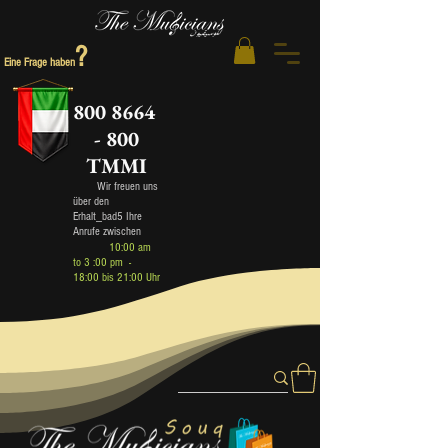
?
Eine Frage haben
800 8664
- 800
TMMI
Wir freuen uns
über den
Erhalt_bad5 Ihre
Anrufe zwischen
10:00 am
to 3 :00 pm -
18:00 bis 21:00 Uhr