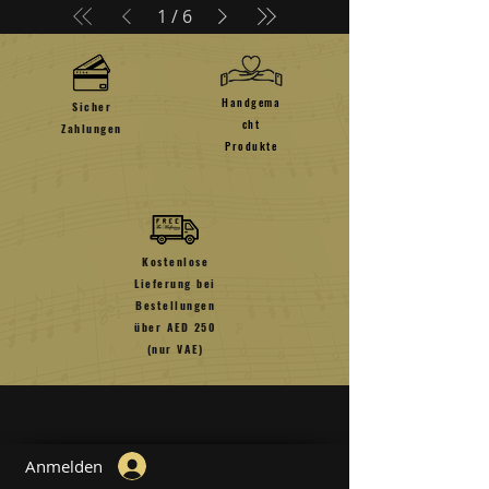
1
/
6
Handgema
Sicher
cht
Zahlungen
Produkte
Kostenlose
Lieferung bei
Bestellungen
über
AED 250
(nur VAE)
Anmelden