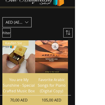
AED (AED)
Filter
Kaufen Sie 2, erhalten Sie 3
You are My
Favorite Arabic
Sunshine - Special
Songs for Piano
Crafted Music Box
(Digital Copy)
Preis
Preis
70,00 AED
105,00 AED