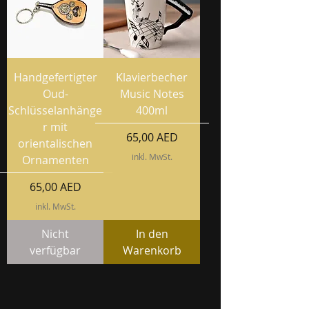
Handgefertigter
Klavierbecher
Oud-
Music Notes
Schlüsselanhänge
400ml
r mit
Preis
65,00 AED
orientalischen
inkl. MwSt.
Ornamenten
Preis
65,00 AED
inkl. MwSt.
Nicht
In den
verfügbar
Warenkorb