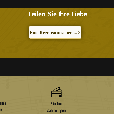
isch sein.
b von 07 Tagen ab dem Datum der Online-
die bei den oben genannten Bestellungen
en werden
Teilen Sie Ihre Liebe
AE.
lich, wenn die Verpackung nicht geöffnet wurde
E werden voraussichtlich zwischen 1 und 5
iner Originalverpackung versiegelt geblieben
ag
Lieferung abhängig vom Zeitpunkt Ihres
sicians LLC und der Originalrechnung.
nseres Lieferpartners nach Erhalt der
tausch anbieten
Eine Rezension schreiben
egene Gebiete außerhalb der Stadtgrenzen
tagen und Wochenenden.
 auf die für den Kauf verwendete Karte
 abgelegenes Gebiet gilt
 als Gutschrift erhalten, die Sie zum Einkaufen
wenden können
 je nach Zahlungsmethode und
eren
hren sind nicht erstattungsfähig, es sei denn,
 falsch
rung
Sicher
en
Zahlungen