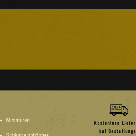
Alle Adressen müssen auf Engl
Bestellungen können innerhal
Versandkosten sind
18AED
auf 
Kaufbestätigung zurückgegeb
verzichtet wird
250 AED
, nur V
Eine Rücksendung ist nur mög
Bestellungen innerhalb der VA
und das Produkt product in se
Werktagen geliefert
nächster T
ist, mit allen Tags von The Mu
Kaufs und der Verfügbarkeit u
Wir können derzeit keinen Um
Bestätigungs-E-Mail
Mehr über Retouren
Die Lieferzeit kann für abgel
länger sein
und/oder
an Feier
Rückerstattungen:
Kreditkartenzahlungen werden
Überprüfen Sie, ob Ihr Gebiet als
zurückerstattet
Sie können Ihre Rückerstattung
oder für Musikunterricht ver
Die Rückerstattungszeit kann
Rückerstattungsmethode varii
Versand- und Bearbeitungsgebü
das Produkt ist fehlerhaft oder
Mehr über Rückerstattungen
Miniaturen
Kostenlose Liefe
bei Bestellung
Schlüsselanhänger