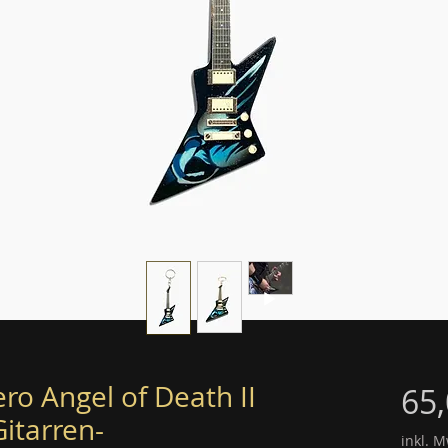
ro Angel of Death II
65
itarren-
inkl. M