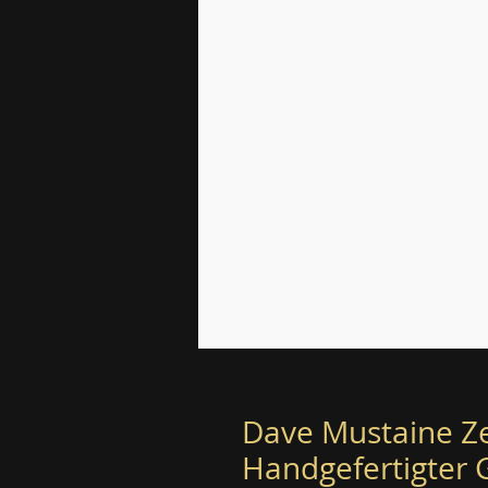
&lt; Zurück zum Souk
Dave Mustaine Ze
Handgefertigter G