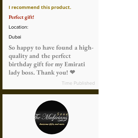
abgelegenes Gebiet gilt
Sie können Ihre Rückerstattung als
I recommend this product.
Gutschrift erhalten, die Sie zum
Perfect gift!
Einkaufen oder für Musikunterricht
verwenden können
Location:
Die Rückerstattungszeit kann je nach
Zahlungsmethode und
Dubai
Rückerstattungsmethode variieren
So happy to have found a high-
Versand- und Bearbeitungsgebühren
quality and the perfect
sind nicht erstattungsfähig, es sei
denn, das Produkt ist fehlerhaft oder
birthday gift for my Emirati
falsch
lady boss. Thank you! ❤
Mehr über Rückerstattungen
Time Published