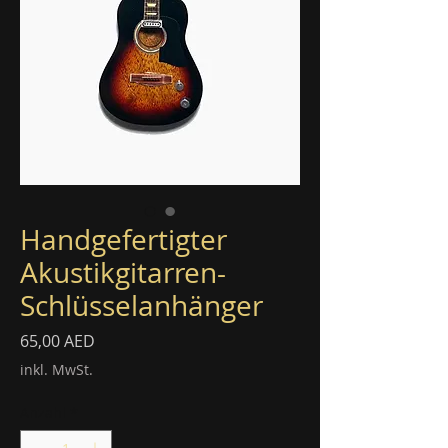
Handgefertigter
Akustikgitarren-
Schlüsselanhänger
Preis
65,00 AED
inkl. MwSt.
Anzahl
*