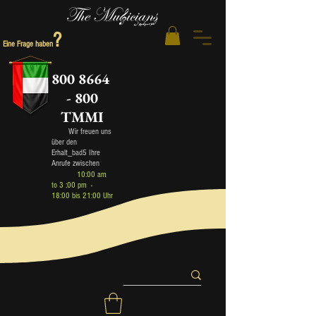
?
Eine Frage haben
800 8664
- 800
TMMI
Wir freuen uns
über den
Erhalt_bad5 Ihre
Anrufe zwischen
10:00 am
to 3 :00 pm -
18:00 bis 21:00 Uhr