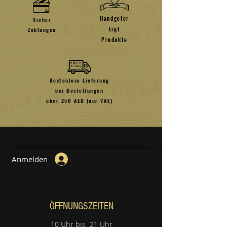
Handgefer
Sicher
tigt
Zahlungen
Produkte
Kostenlose Lieferung
bei Bestellungen
über 250 AED (nur VAE)
Anmelden
Gitarrenstunde
Klavierstunden
ÖFFNUNGSZEITEN
10 Uhr bis 21 Uhr