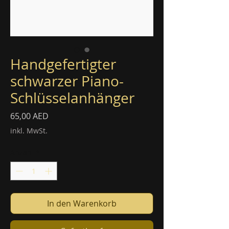
Handgefertigter
schwarzer Piano-
Schlüsselanhänger
Preis
65,00 AED
inkl. MwSt.
Anzahl
*
In den Warenkorb