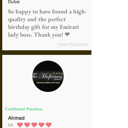
Zahlungsmethode und
Dubai
Rückerstattungsmethode variieren
So happy to have found a high-
Versand- und Bearbeitungsgebühren
quality and the perfect
sind nicht erstattungsfähig, es sei
denn, das Produkt ist fehlerhaft oder
birthday gift for my Emirati
falsch
lady boss. Thank you! ❤
Mehr über Rückerstattungen
Time Published
Confirmed Purchase
Ahmad
5.0
durchschnittliches Rating ist 5 von 5