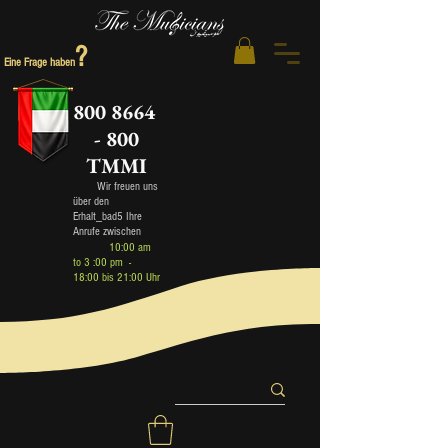
?
Eine Frage haben
800 8664
- 800
TMMI
Wir freuen uns
über den
Erhalt_bad5 Ihre
Anrufe zwischen
10:00 am
to 3 :00 pm -
18:00 bis 21:00 Uhr