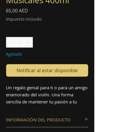
Musicales 400ml
Precio
65,00 AED
Impuesto incluido
Cantidad
*
Agotado
Notificar al estar disponible
Un regalo genial para ti o para un amigo
enamorado del violín. Una forma
sencilla de mantener tu pasión a tu
alrededor.
INFORMACIÓN DEL PRODUCTO
Material: Cerámica