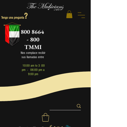
?
Tengo una pregunta
800 8664
- 800
TMMI
Nos complace recibir
sus llamadas entre
1
0:00 am to 3 :00
pm - 06:00 pm a
9:00 pm