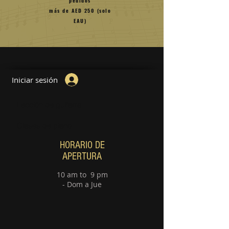
pedidos
más de AED 250 (solo
EAU)
Iniciar sesión
Lección de guitarra
Clases de piano
HORARIO DE
APERTURA
10 am to 9 pm
- Dom a Jue