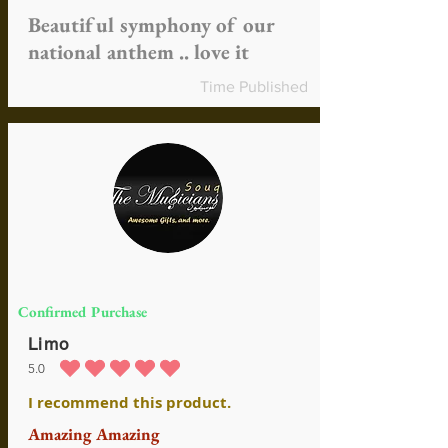
Beautiful symphony of our
national anthem .. love it
Time Published
Confirmed Purchase
Limo
5.0
la calificación promedio es 5 de 5
I recommend this product.
Amazing Amazing