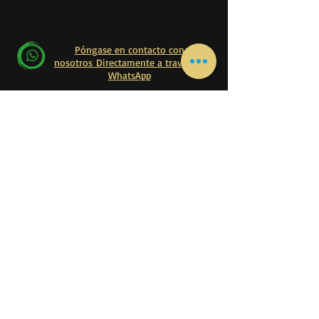
Póngase en contacto con
nosotros Directamente a través de
WhatsApp
Póngase en contacto con
nosotros Directamente a través de WhatsApp
Principal
Hogar
Libro en línea
Inicio Lecciones
Lecciones en línea
Zoco
Exámenes
Porque nosotros
Testimonios
Carreras
Contáctenos