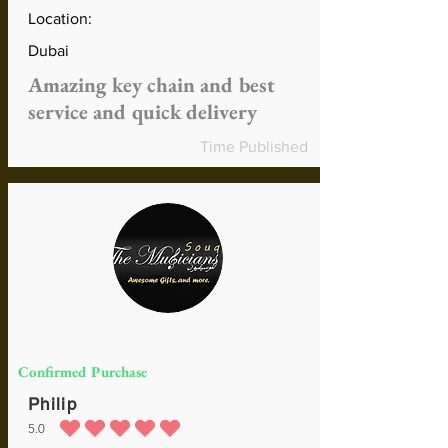
Location:
Dubai
Amazing key chain and best
service and quick delivery
Time Published
Confirmed Purchase
Philip
5.0
la calificación promedio es 5 de 5