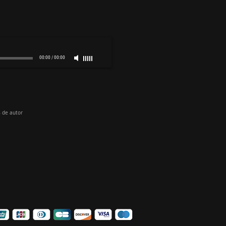
00:00
/
00:00
 de autor