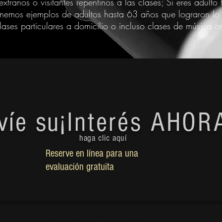
xtraños o visitantes repentinos a las clases; Si eres adulto
enemos ejemplos de adultos hasta 63 años que lograron l
lases particulares a domicilio o incluso clases de música on
víe su
¡Interés AHOR
haga clic aquí
Reserve en línea para una
evaluación gratuita
Lección de guitarra
Clases de piano