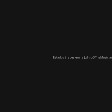
Estados árabes
emiratos
|
Info@TheMusicia