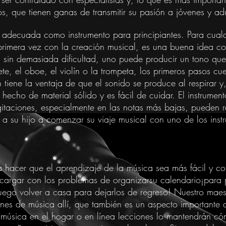
s, que tienen ganas de transmitir su pasión a jóvenes y adu
e adecuada como instrumento para principiantes. Para cua
r primera vez con la creación musical, es una buena idea 
, sin demasiada dificultad, uno puede producir un tono qu
ete, el oboe, el violín o la trompeta, los primeros pasos 
n tiene la ventaja de que el sonido se produce al respirar y
á hecho de material sólido y es fácil de cuidar. El instrum
aciones, especialmente en las notas más bajas, pueden resu
 a su hijo a comenzar su viaje musical con uno de los inst
 hacer que el aprendizaje de la música sea más fácil y co
 cargar con los problemas de organizar
su
calendario
¡para 
luego volver a casa para dejarlos de regreso! Nuestro maes
iones de música allí, que también es un aspecto importante
e música en el hogar o en línea lecciones lo mantendrán có