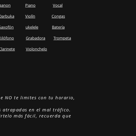
qanon
Piano
Vocal
Darbuka
Violín
Congas
Saxofón
ukelele
Batería
Xilófono
Grabadora
Trompeta
Clarinete
Violonchelo
 NO te limites con tu horario,
 atrapadas en el mal tráfico.
telo más fácil, recuerda que