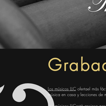
Graba
Los músicos LLC
oferta
el más fác
música en casa y lecciones de 
Los músicos LLC
está ansioso por