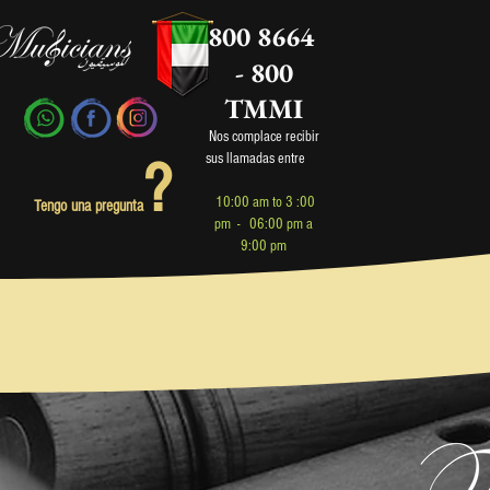
800 8664
- 800
TMMI
Nos complace recibir
sus llamadas entre
?
1
0:00 am to 3 :00
Tengo una pregunta
pm - 06:00 pm a
9:00 pm