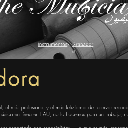
Instrumentos
>
Grabador
a
dora
il, el más profesional y el más feliz
forma de reservar record
música en línea en EAU, no lo hacemos para un trabajo, 
 ser contratado con especialistas y, lo que es más importan