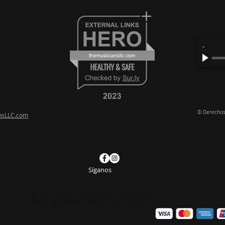
-
© Derechos
nsLLC.com
Síganos
lecciones de música en línea guitarra lecciones en línea de piano lecciones en línea de piano lecciones privadas de guitarra
lecciones privadas lecciones de guitarra dubai lecciones de piano dubai tutor de piano dubai tutor de guitarra dubai lecciones de
oud dubai tutor de oud lecciones de qanon lecciones de kanon lecciones de violín tutor de violín profesor de violín profesor de
guitarra profesor de piano dubai profesor de piano dubai lecciones de ukelele dubai profesor de ukelele ukelele tutor lecciones
de arpa profesor de arpa dubai tutor de arpa lecciones en línea de arpa lecciones de piano abu dhabi lecciones de oud abu dhabi
lecciones de clarinete profesor de clarinete profesor de clarinete de dubai lecciones de saxofón de dubai profesor de saxofón de
dubai tutor de saxofón de dubai lecciones privadas de saxofón de dubai lecciones de trompeta profesor de trompeta de dubai
lecciones de flauta dulce de dubai profesor de flauta dulce de dubai profesor de flauta de dubai lecciones de durms profesor de
tambores de dubai clases de batería de dubai clases de guitarra de dubai clases de piano de dubai profesor de darbuka de dubai
lecciones de darbukeh de dubai profesor de derbakeh de dubai tutor de darbukah de dubai profesor de congas de dubai
lecciones de canto de dubai