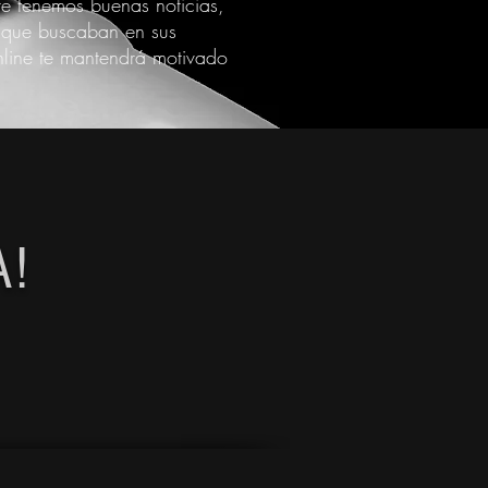
 te tenemos buenas noticias,
o que buscaban en sus
line
te mantendrá motivado
A!