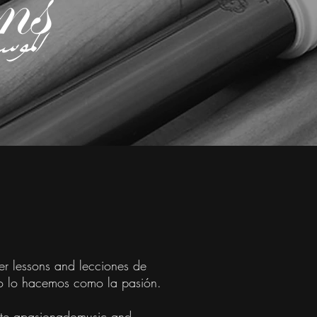
er lessons and lecciones de
no lo hacemos como la pasión.
te,
apasionado
music and