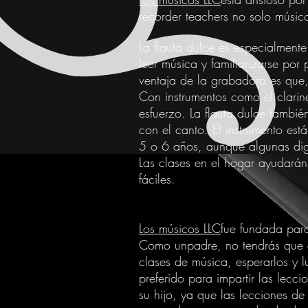
recorder teachers no solo músico
La flauta dulce es especialment
leer música y familiarizarse po
ventaja de la grabadora es que
Con instrumentos como el clarin
esfuerzo. La flauta dulce tambié
con el canto. El instrumento est
5 o 6 años, aunque algunas digit
Las clases en el hogar ayudarán
fáciles.
Los músicos LLC
fue fundada para
Como un
padre
, no tendrás que
clases de música, esperarlos y 
preferido para impartir las lecc
su hijo, ya que las lecciones d