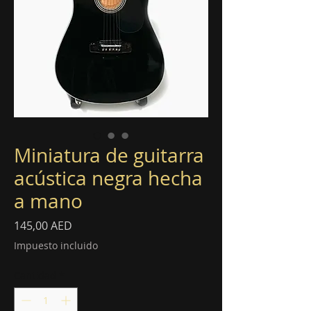
Miniatura de guitarra
acústica negra hecha
a mano
Precio
145,00 AED
Impuesto incluido
Cantidad
*