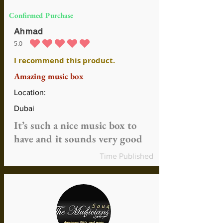
Confirmed Purchase
Ahmad
5.0
la calificación promedio es 5 de 5
I recommend this product.
Amazing music box
Location:
Dubai
It’s such a nice music box to
have and it sounds very good
Time Published