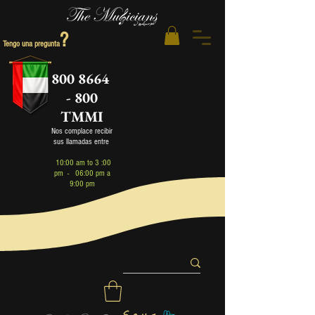
?
Tengo una pregunta
800 8664
- 800
TMMI
Nos complace recibir
sus llamadas entre
1
0:00 am to 3 :00
pm - 06:00 pm a
9:00 pm