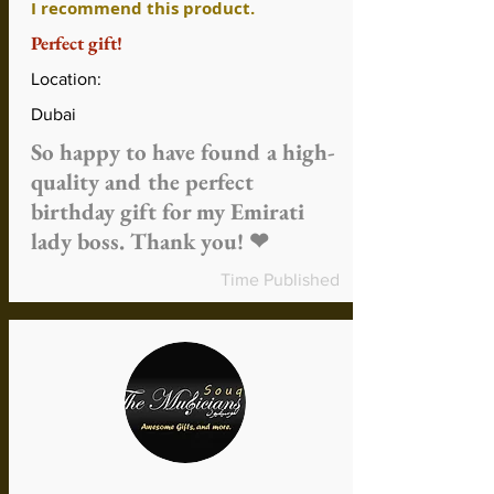
I recommend this product.
usar para comprar o contra lecciones
Perfect gift!
de música.
El tiempo de reembolso puede variar
Location:
según el método de pago y el método
de reembolso
Dubai
Los gastos de envío y manipulación no
So happy to have found a high-
son reembolsables a menos que el
quality and the perfect
producto sea defectuoso o incorrecto
Más sobre reembolsos
birthday gift for my Emirati
lady boss. Thank you! ❤
Time Published