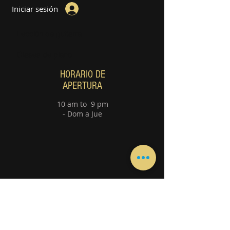
Iniciar sesión
Lección de guitarra
Clases de piano
HORARIO DE
APERTURA
10 am to 9 pm
- Dom a Jue
Póngase en contacto con
nosotros Directamente a través de
WhatsApp