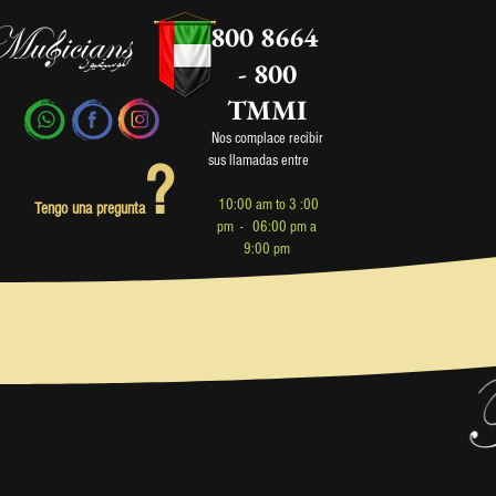
800 8664
- 800
TMMI
Nos complace recibir
sus llamadas entre
?
1
0:00 am to 3 :00
Tengo una pregunta
pm - 06:00 pm a
9:00 pm