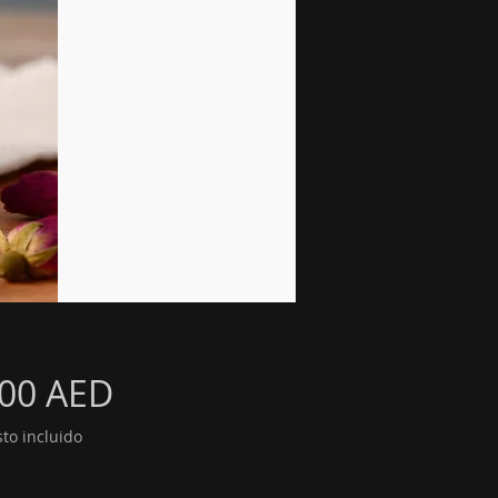
Precio
,00 AED
to incluido
ad
*