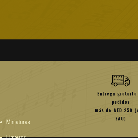
límites de la ciudad
y/o
durante
Reembolsos:
Comprueba si tu zona se conside
Los pagos con tarjeta de crédit
compra
Puede obtener su reembolso c
para comprar o contra leccion
El tiempo de reembolso puede
reembolso
Los gastos de envío y manipul
producto sea defectuoso o inc
Más sobre reembolsos
Entrega gratuita
pedidos
más de AED 250 (
EAU)
Miniaturas
Llaveros