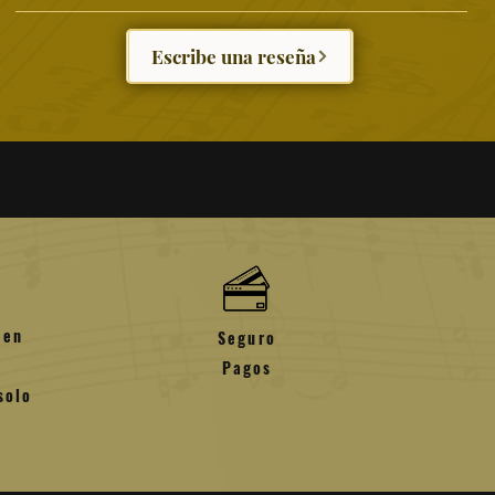
 festivos y fines de semana.
ra zona remota
Escribe una reseña
o se reembolsan a la tarjeta utilizada para la
omo un crédito de la tienda que se puede usar
es de música.
 variar según el método de pago y el método de
ación no son reembolsables a menos que el
orrecto
 en
Seguro
Pagos
solo