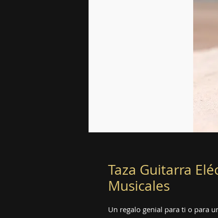
&lt; Volver a Zoco
Taza Guitarra Elé
Musicales
Un regalo genial para ti o para