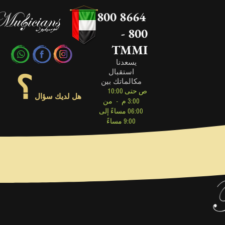
800 8664
- 800
TMMI
يسعدنا
استقبال
؟
مكالماتك بين
10:00 ص حتى
هل لديك سؤال
3:00 م
-
من
06:00 مساءً إلى
9:00 مساءً