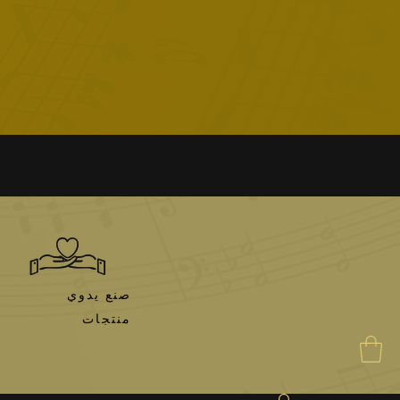
صنع يدوي
منتجات