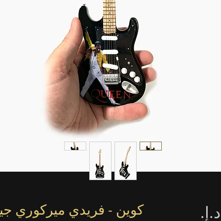
كوين - فريدي ميركوري جيتا
السعر