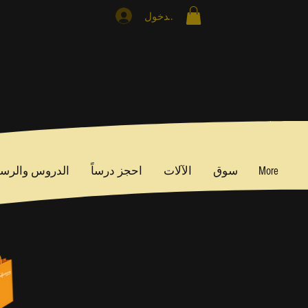
تسجيل الدخول
More
سوق
الآلات
احجز درساً
الدروس والرس