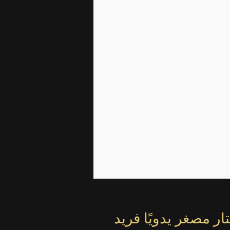
&lt;العودة إلى سوق
ر مصغر يدويًا فريد