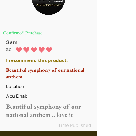
Confirmed Purchase
Sam
5.0
متوسط التقييم هو 5 من 5
I recommend this product.
Beautiful symphony of our national
anthem
Location:
Abu Dhabi
Beautiful symphony of our
national anthem .. love it
Time Published