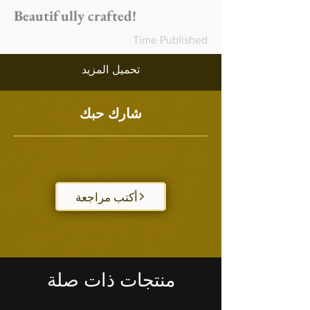
Beautifully crafted!
Time Published
تحميل المزيد
شارك حبك
أكتب مراجعة
منتجات ذات صلة