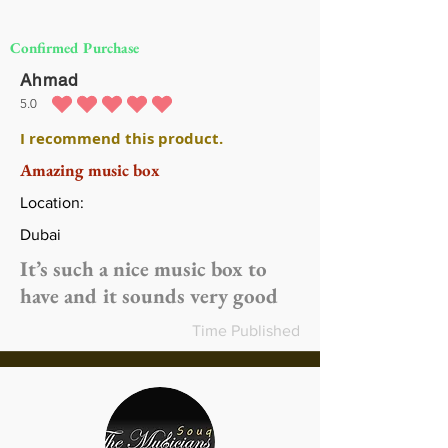
Confirmed Purchase
Ahmad
5.0
متوسط التقييم هو 5 من 5
I recommend this product.
Amazing music box
Location:
Dubai
It’s such a nice music box to
have and it sounds very good
Time Published