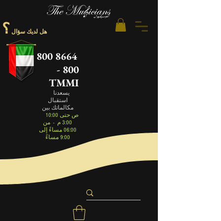
؟
هل لديك سؤال
800 8664
- 800
TMMI
يسعدنا
استقبال
مكالماتك بين
10:00 ص حتى
3:00 م
-
من
06:00 مساءً إلى
9:00 مساءً