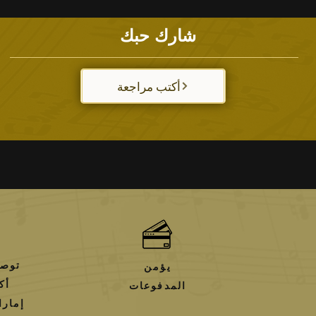
تكلفة الشحن
18 درهم
سيتم التنازل عنها لل
يمكن إرجاع الطلبات في غضون 07 يومًا من تاريخ تأكيد الشراء عبر الإنترنت
يمكن الإرجاع فقط إذا لم يتم فتح العبوة والمنتج
ظل
شارك حبك
سيتم تسليم الطلبات داخل الإمارات العربية المتحدة بين 1 إلى 5 أيام ع
علامات The Musicians LLC والفاتورة الأصلية.
التسليم في اليوم التالي
اعتمادًا على وقت الشراء وم
نح
قد يكون وقت التسليم أطول للمناطق النائية 
أكتب مراجعة
يتم رد مدفوعات بطاقات الائتمان إل
تحقق م
يمكنك استرداد أموالك كرصيد متجر يمكن استخد
قد يختلف وقت رد الأموال اعتماد
رسوم الشحن والمناولة غير قابلة للاسترد
توصي
يؤمن
المدفوعات
إمارا