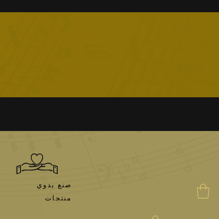
صنع يدوي
منتجات