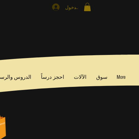
تسجيل الدخول
More
سوق
الآلات
احجز درساً
الدروس والرس