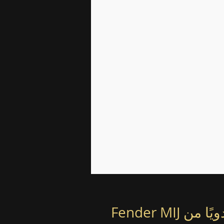
&lt;العودة إلى سوق
غيتار باس مصغر مصنوع يدويًا من Fender MIJ