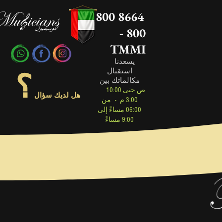
800 8664
- 800
TMMI
يسعدنا
استقبال
؟
مكالماتك بين
10:00 ص حتى
هل لديك سؤال
3:00 م
-
من
06:00 مساءً إلى
9:00 مساءً