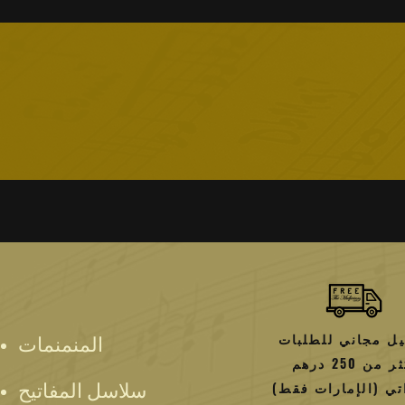
طلبات التي تزيد عن
250 درهم إماراتي
،
الإمارات فقط.
ت مغلقة في عبوتها الأصلية ، مع جميع
مل ، وقد تتوقع
دى توفر شريك التوصيل لدينا بعد تلقي
ن غير قادرين حاليا على تقديم التبادلات
رسالة التأكيد عبر البريد الإلكتروني
المزيد حول المرتجعات
خارج حدود المدينة
و / أو
خلال العطلات
الرسمية وعطلات نهاية الأسبوع.
المبالغ المعادة:
ى البطاقة المستخدمة من أجلها
الشراء
ما إذا كانت منطقتك تعتبر منطقة نائية
امه للتسوق أو مقابل دروس الموسيقى
ًا على طريقة الدفع وطريقة رد الأموال
اد ما لم يكن المنتج معيبًا أو غير صحيح
المزيد حول المبالغ المستردة
ل مجاني للطلبات
المنمنمات
أكثر من 250 درهم
تي (الإمارات فقط)
سلاسل المفاتيح