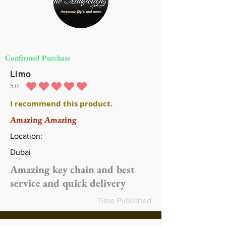
Confirmed Purchase
Limo
5.0
متوسط التقييم هو 5 من 5
I recommend this product.
Amazing Amazing
Location:
Dubai
Amazing key chain and best
service and quick delivery
Time Published