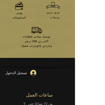
صنع يدوي
يؤمن
منتجات
المدفوعات
توصيل مجاني للطلبات
أكثر من 250 درهم
إماراتي (الإمارات فقط)
تسجيل الدخول
Guitar Lesson
Piano Lessons
ساعات العمل
من 10 صباحًا حتى
9