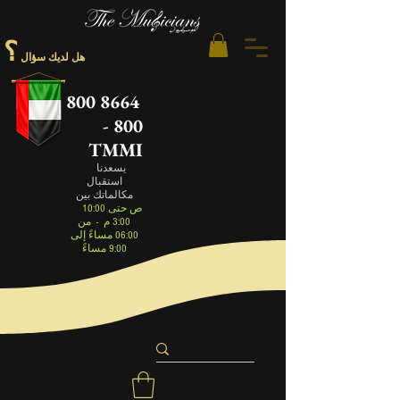
؟
هل لديك سؤال
800 8664
- 800
TMMI
يسعدنا
استقبال
مكالماتك بين
10:00 ص حتى
3:00 م
-
من
06:00 مساءً إلى
9:00 مساءً