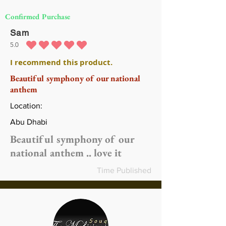
Confirmed Purchase
Sam
5.0
متوسط التقييم هو 5 من 5
I recommend this product.
Beautiful symphony of our national
anthem
Location:
Abu Dhabi
Beautiful symphony of our
national anthem .. love it
Time Published