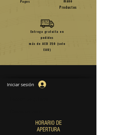
mano
Pagos
Productos
Entrega gratuita en
pedidos
más de AED 250 (solo
EAU)
Iniciar sesión
Lección de guitarra
Clases de piano
HORARIO DE
APERTURA