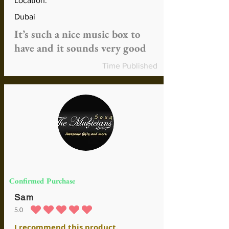
Location:
Dubai
It’s such a nice music box to
have and it sounds very good
Time Published
Confirmed Purchase
Sam
5.0
la calificación promedio es 5 de 5
I recommend this product.