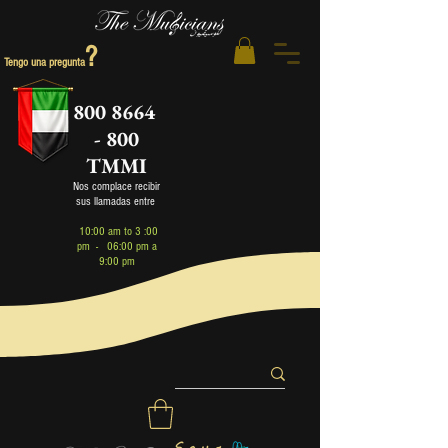
?
Tengo una pregunta
800 8664
- 800
TMMI
Nos complace recibir
sus llamadas entre
1
0:00 am to 3 :00
pm - 06:00 pm a
9:00 pm