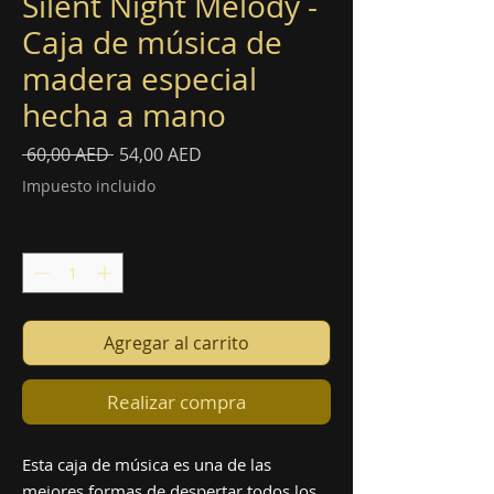
Silent Night Melody -
Caja de música de
madera especial
hecha a mano
Precio
Precio
 60,00 AED 
54,00 AED
de
Impuesto incluido
oferta
Cantidad
*
Agregar al carrito
Realizar compra
Esta caja de música es una de las
mejores formas de despertar todos los