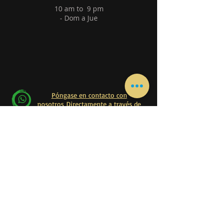
10 am to 9 pm
- Dom a Jue
Póngase en contacto con
nosotros Directamente a través de
WhatsApp
Póngase en contacto con
nosotros Directamente a través de WhatsApp
Principal
Hogar
Libro en línea