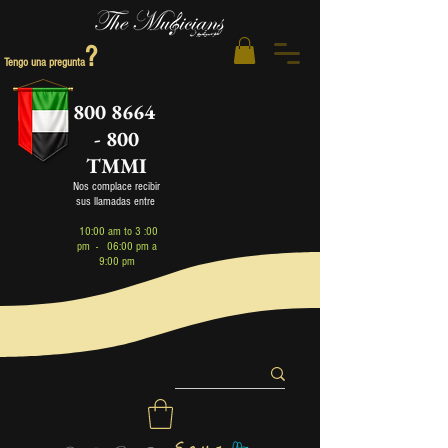
?
Tengo una pregunta
800 8664
- 800
TMMI
Nos complace recibir
sus llamadas entre
1
0:00 am to 3 :00
pm - 06:00 pm a
9:00 pm