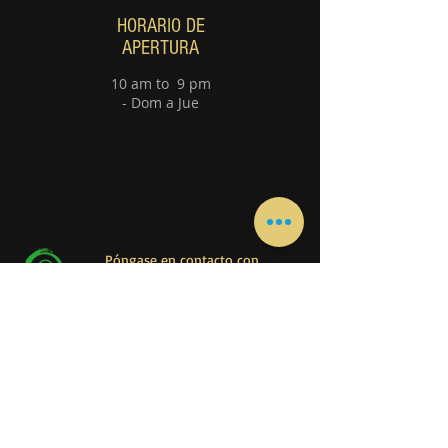
HORARIO DE
APERTURA
10 am to 9 pm
- Dom a Jue
Póngase en contacto con
nosotros Directamente a través de
WhatsApp
Póngase en contacto con
nosotros Directamente a través de WhatsApp
Principal