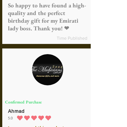
Los gastos de envío y manipulación no
So happy to have found a high-
son reembolsables a menos que el
quality and the perfect
producto sea defectuoso o incorrecto
Más sobre reembolsos
birthday gift for my Emirati
lady boss. Thank you! ❤
Time Published
Confirmed Purchase
Ahmad
5.0
la calificación promedio es 5 de 5