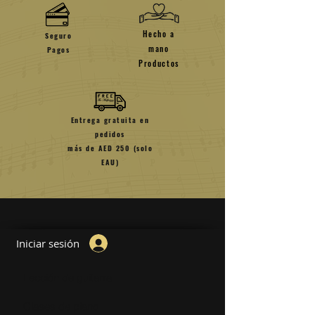
Hecho a
Seguro
mano
Pagos
Productos
Entrega gratuita en
pedidos
más de AED 250 (solo
EAU)
Iniciar sesión
Lección de guitarra
Clases de piano