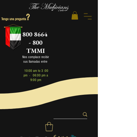
?
Tengo una pregunta
800 8664
- 800
TMMI
Nos complace recibir
sus llamadas entre
1
0:00 am to 3 :00
pm - 06:00 pm a
9:00 pm