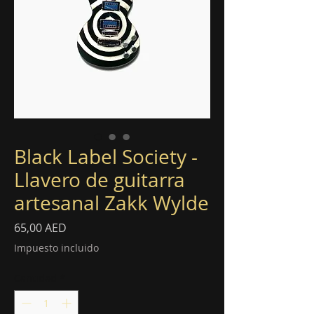
Black Label Society -
Llavero de guitarra
artesanal Zakk Wylde
Precio
65,00 AED
Impuesto incluido
Cantidad
*