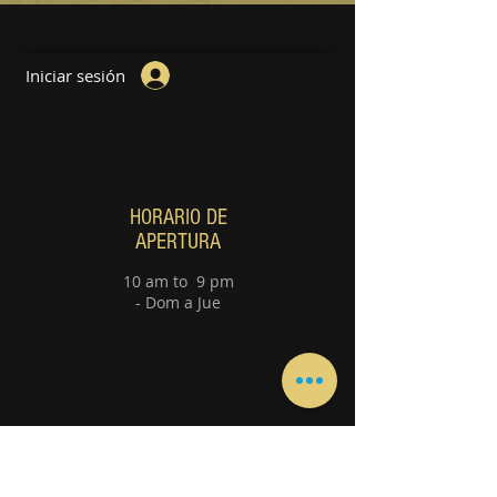
Iniciar sesión
Lección de guitarra
Clases de piano
HORARIO DE
APERTURA
10 am to 9 pm
- Dom a Jue
Póngase en contacto con
nosotros Directamente a través de