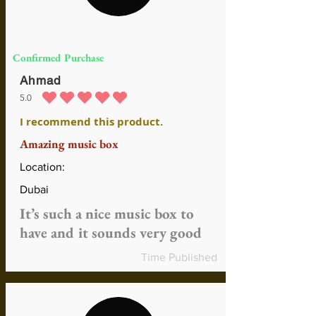
Confirmed Purchase
Ahmad
5.0
la calificación promedio es 5 de 5
I recommend this product.
Amazing music box
Location:
Dubai
It’s such a nice music box to
have and it sounds very good
Time Published