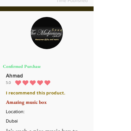
Time Published
Confirmed Purchase
Ahmad
5.0
متوسط التقييم هو 5 من 5
I recommend this product.
Amazing music box
Location:
Dubai
It’s such a nice music box to