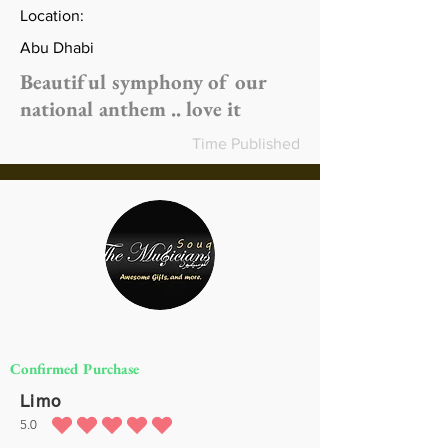
Location:
Abu Dhabi
Beautiful symphony of our
national anthem .. love it
Time Published
Confirmed Purchase
Limo
5.0
متوسط التقييم هو 5 من 5