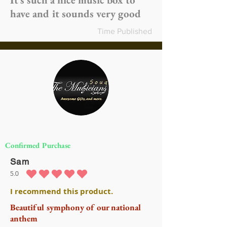
have and it sounds very good
Time Published
Confirmed Purchase
Sam
5.0
متوسط التقييم هو 5 من 5
I recommend this product.
Beautiful symphony of our national
anthem