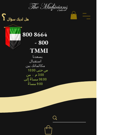
؟
هل لديك سؤال
800 8664
- 800
TMMI
يسعدنا
استقبال
مكالماتك بين
10:00 ص حتى
3:00 م
-
من
06:00 مساءً إلى
9:00 مساءً