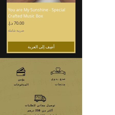
You are My Sunshine - Special
Crafted Music Box
السعر
ضريبة شاملة
أضِف إلى العربة
صنع يدوي
يؤمن
منتجات
المدفوعات
توصيل مجاني للطلبات
أكثر من 250 درهم