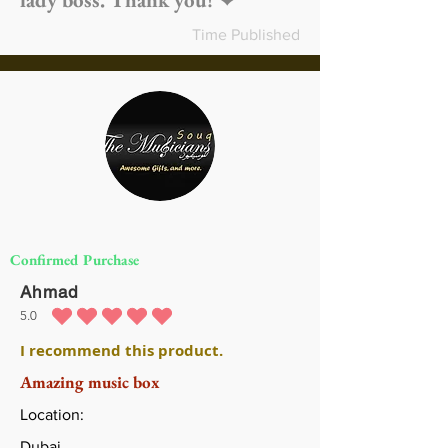
Time Published
Confirmed Purchase
Ahmad
5.0
متوسط التقييم هو 5 من 5
I recommend this product.
Amazing music box
Location:
Dubai