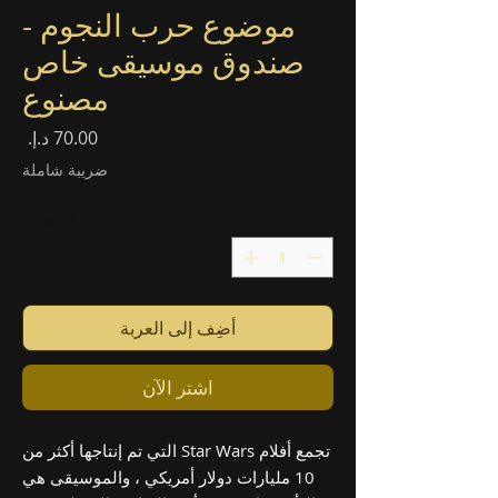
موضوع حرب النجوم -
صندوق موسيقى خاص
مصنوع
السع
ضريبة شاملة
الكمية
*
أضِف إلى العربة
اشترِ الآن
تجمع أفلام Star Wars التي تم إنتاجها أكثر من
10 مليارات دولار أمريكي ، والموسيقى هي