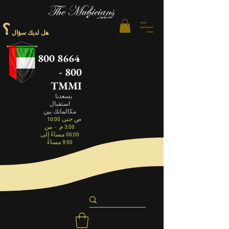
؟
هل لديك سؤال
800 8664
- 800
TMMI
يسعدنا
استقبال
مكالماتك بين
10:00 ص حتى
3:00 م
-
من
06:00 مساءً إلى
9:00 مساءً