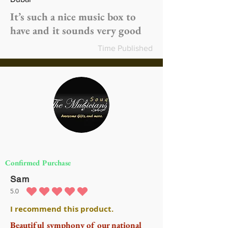
It’s such a nice music box to
have and it sounds very good
Time Published
Confirmed Purchase
Sam
5.0
متوسط التقييم هو 5 من 5
I recommend this product.
Beautiful symphony of our national