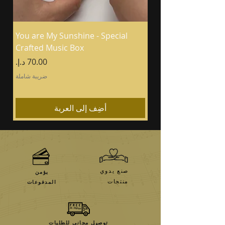
You are My Sunshine - Special
Crafted Music Box
السعر
ضريبة شاملة
أضِف إلى العربة
صنع يدوي
يؤمن
منتجات
المدفوعات
توصيل مجاني للطلبات