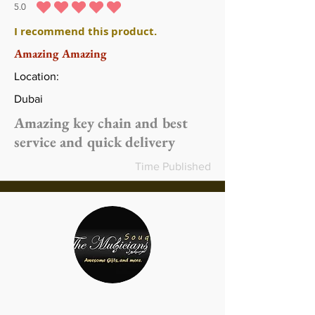
5.0
متوسط التقييم هو 5 من 5
I recommend this product.
Amazing Amazing
Location:
Dubai
Amazing key chain and best
service and quick delivery
Time Published