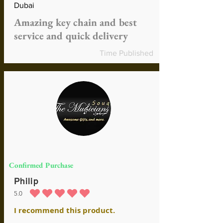
Dubai
Amazing key chain and best
service and quick delivery
Time Published
Confirmed Purchase
Philip
5.0
средний рейтинг 5 из 5
I recommend this product.