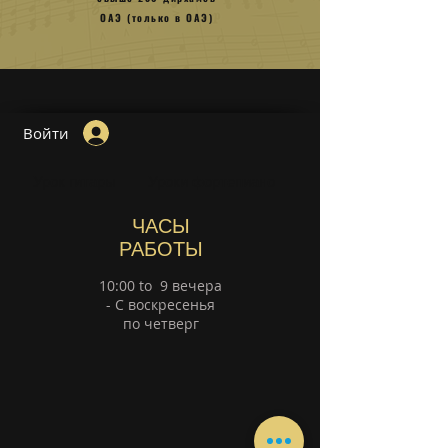
ОАЭ (только в ОАЭ)
Войти
Урок гитары
Уроки фортепиано
ЧАСЫ
РАБОТЫ
10:00 to 9 вечера
- С воскресенья
по четверг