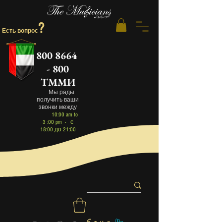
?
Есть вопрос
800 8664
- 800
ТММИ
Мы рад
ы
получить
ваши
звонки между
10:00 am to
3 :00 pm - с
18:00 до 21:00