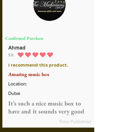
Confirmed Purchase
Ahmad
5.0
средний рейтинг 5 из 5
I recommend this product.
Amazing music box
Location:
Dubai
It’s such a nice music box to
have and it sounds very good
Time Published