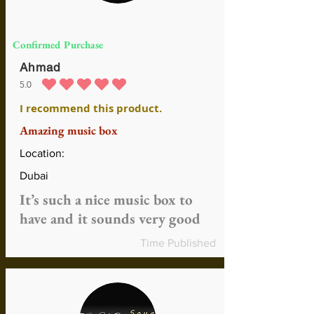
Confirmed Purchase
Ahmad
5.0
средний рейтинг 5 из 5
I recommend this product.
Amazing music box
Location:
Dubai
It’s such a nice music box to
have and it sounds very good
Time Published