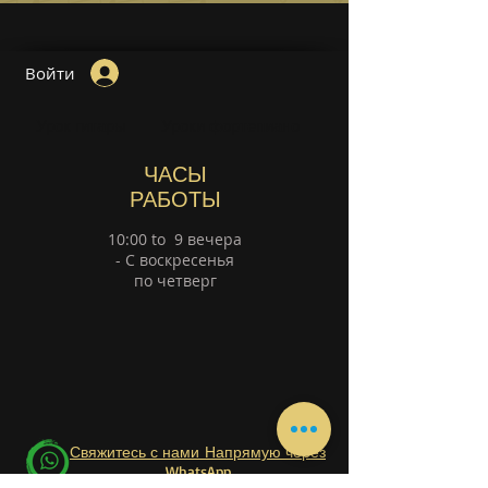
Войти
Урок гитары
Уроки фортепиано
ЧАСЫ
РАБОТЫ
10:00 to 9 вечера
- С воскресенья
по четверг
Свяжитесь с нами Напрямую через
WhatsApp