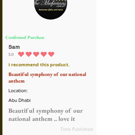
Confirmed Purchase
Sam
5.0
средний рейтинг 5 из 5
I recommend this product.
Beautiful symphony of our national
anthem
Location:
Abu Dhabi
Beautiful symphony of our
national anthem .. love it
Time Published