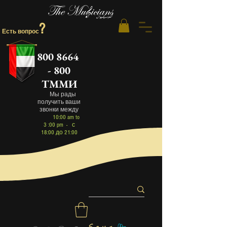
?
Есть вопрос
800 8664
- 800
ТММИ
Мы рад
ы
получить
ваши
звонки между
10:00 am to
3 :00 pm - с
18:00 до 21:00