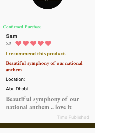
Confirmed Purchase
Sam
5.0
متوسط التقييم هو 5 من 5
I recommend this product.
Beautiful symphony of our national
anthem
Location:
Abu Dhabi
Beautiful symphony of our
national anthem .. love it
Time Published