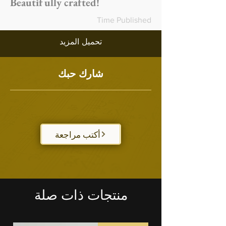
Beautifully crafted!
Time Published
تحميل المزيد
شارك حبك
أكتب مراجعة
منتجات ذات صلة