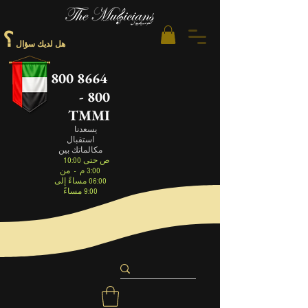
؟
هل لديك سؤال
800 8664
- 800
TMMI
يسعدنا
استقبال
مكالماتك بين
10:00 ص حتى
3:00 م
-
من
06:00 مساءً إلى
9:00 مساءً