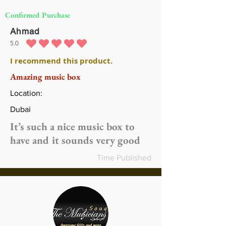
Confirmed Purchase
Ahmad
5.0
متوسط التقييم هو 5 من 5
I recommend this product.
Amazing music box
Location:
Dubai
It’s such a nice music box to
have and it sounds very good
Time Published