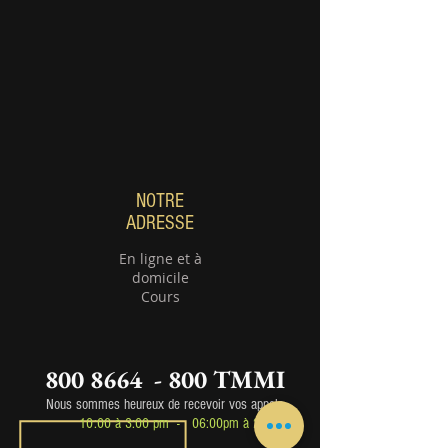
NOTRE
ADRESSE
En ligne et à
domicile
Cours
800 8664 - 800 TMMI
Nous sommes heureux de recevoir vos appels
10:00 à 3
:00 pm -
06
:00p
m à 21h00