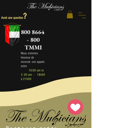
?
Avoir une question
800 8664
- 800
TMMI
Nous sommes
heureux de
recev
oir
.
vos appels
entre
10:00 am to
3 :00 pm - 18h00
à 21h00